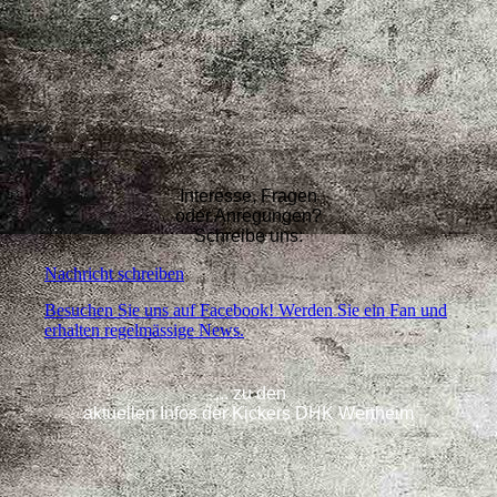
Interesse, Fragen
oder Anregungen?
Schreibe uns:
Nachricht schreiben
Besuchen Sie uns auf Facebook! Werden Sie ein Fan und
erhalten regelmässige News.
... zu den
aktuellen Infos der Kickers DHK Wertheim