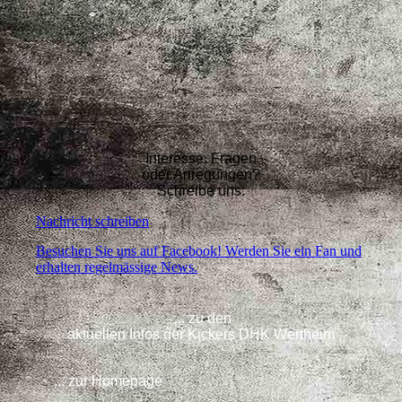
Interesse, Fragen
oder Anregungen?
Schreibe uns:
Nachricht schreiben
Besuchen Sie uns auf Facebook! Werden Sie ein Fan und
erhalten regelmässige News.
... zu den
aktuellen Infos der Kickers DHK Wertheim
... zur Homepage